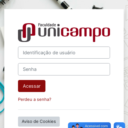
Ir para o conteúdo principal
Acesso a Moodl
Identificação de usuário
Senha
Acessar
Perdeu a senha?
Aviso de Cookies